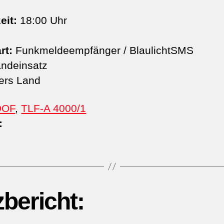
eit:
18:00 Uhr
rt:
Funkmeldeempfänger / BlaulichtSMS
ndeinsatz
rs Land
DOF
,
TLF-A 4000/1
:
zbericht: