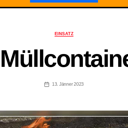
Kategorien
EINSATZ
Müllcontaine
13. Jänner 2023
Beitragsdatum