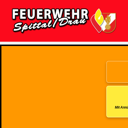
Feuerwehr
Spittal/Drau
Mit Annä