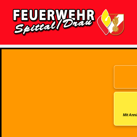
Feuerwehr
Spittal/Drau
Mit Annä