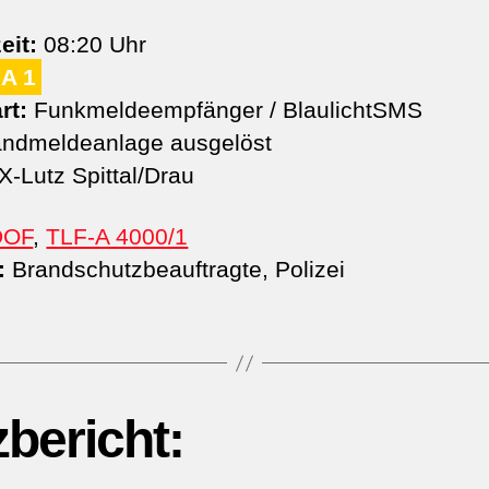
eit:
08:20 Uhr
A 1
rt:
Funkmeldeempfänger / BlaulichtSMS
ndmeldeanlage ausgelöst
-Lutz Spittal/Drau
DOF
,
TLF-A 4000/1
:
Brandschutzbeauftragte, Polizei
zbericht: