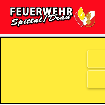
Feuerwehr
Spittal/Drau