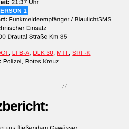
eit:
21:37 Uhr
PERSON 1
rt:
Funkmeldeempfänger / BlaulichtSMS
hnischer Einsatz
0 Drautal Straße Km 35
DOF
,
LFB-A
,
DLK 30
,
MTF
,
SRF-K
:
Polizei, Rotes Kreuz
zbericht:
ng aus fließendem Gewässer.