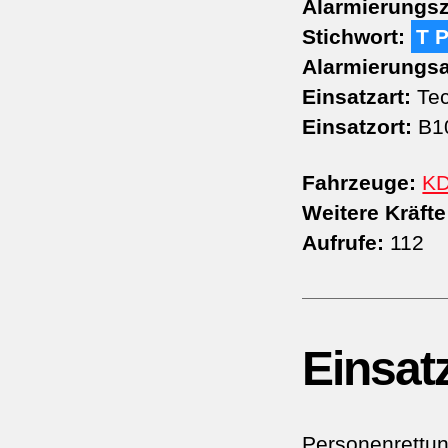
Alarmierungsz
Stichwort:
T 
Alarmierungsa
Einsatzart:
Tec
Einsatzort:
B10
Fahrzeuge:
K
Weitere Kräfte
Aufrufe:
112
Einsat
Personenrettu