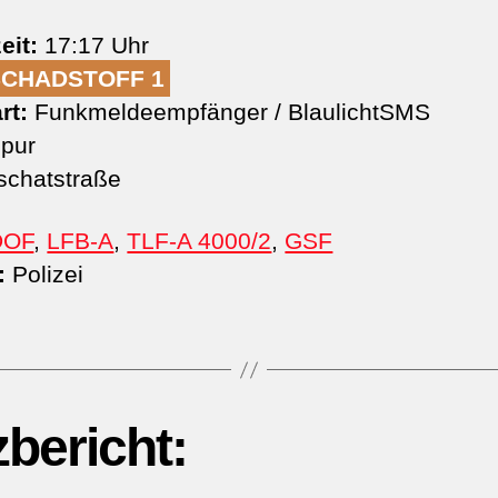
eit:
17:17 Uhr
SCHADSTOFF 1
rt:
Funkmeldeempfänger / BlaulichtSMS
pur
chatstraße
DOF
,
LFB-A
,
TLF-A 4000/2
,
GSF
:
Polizei
zbericht: