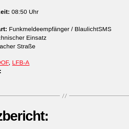
eit:
08:50 Uhr
rt:
Funkmeldeempfänger / BlaulichtSMS
hnischer Einsatz
lacher Straße
DOF
,
LFB-A
:
zbericht: