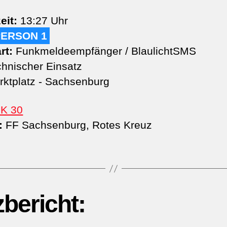
eit:
13:27 Uhr
PERSON 1
rt:
Funkmeldeempfänger / BlaulichtSMS
hnischer Einsatz
ktplatz - Sachsenburg
K 30
:
FF Sachsenburg, Rotes Kreuz
zbericht: