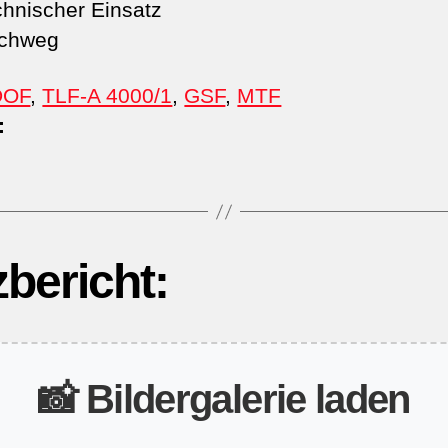
hnischer Einsatz
chweg
DOF
,
TLF-A 4000/1
,
GSF
,
MTF
:
zbericht:
📸 Bildergalerie laden