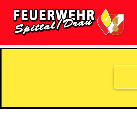
Feuerwehr
Spittal/Drau