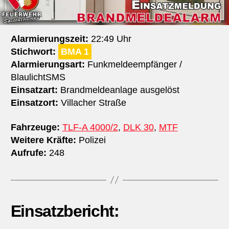
Alarmierungszeit:
22:49 Uhr
Stichwort:
BMA 1
Alarmierungsart:
Funkmeldeempfänger /
BlaulichtSMS
Einsatzart:
Brandmeldeanlage ausgelöst
Einsatzort:
Villacher Straße
Fahrzeuge:
TLF-A 4000/2
,
DLK 30
,
MTF
Weitere Kräfte:
Polizei
Aufrufe:
248
Einsatzbericht: