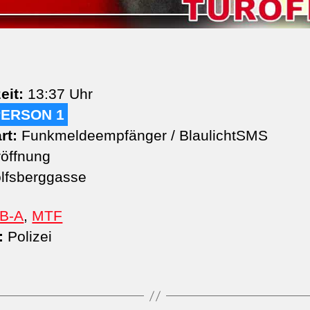
eit:
13:37 Uhr
PERSON 1
rt:
Funkmeldeempfänger / BlaulichtSMS
öffnung
fsberggasse
B-A
,
MTF
:
Polizei