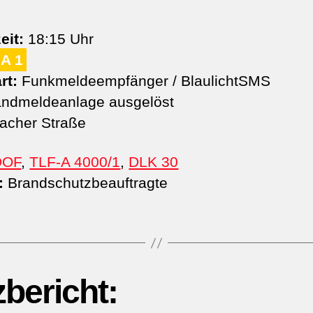
eit:
18:15 Uhr
A 1
rt:
Funkmeldeempfänger / BlaulichtSMS
ndmeldeanlage ausgelöst
lacher Straße
DOF
,
TLF-A 4000/1
,
DLK 30
:
Brandschutzbeauftragte
zbericht: