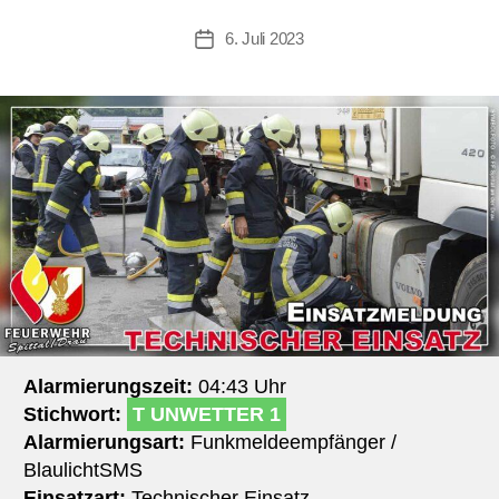
6. Juli 2023
Beitragsdatum
Alarmierungszeit:
04:43 Uhr
Stichwort:
T UNWETTER 1
Alarmierungsart:
Funkmeldeempfänger /
BlaulichtSMS
Einsatzart:
Technischer Einsatz