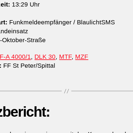
eit:
13:29 Uhr
rt:
Funkmeldeempfänger / BlaulichtSMS
ndeinsatz
​-Oktober-Straße
F-A 4000/1
,
DLK 30
,
MTF
,
MZF
:
FF St Peter/Spittal
zbericht: