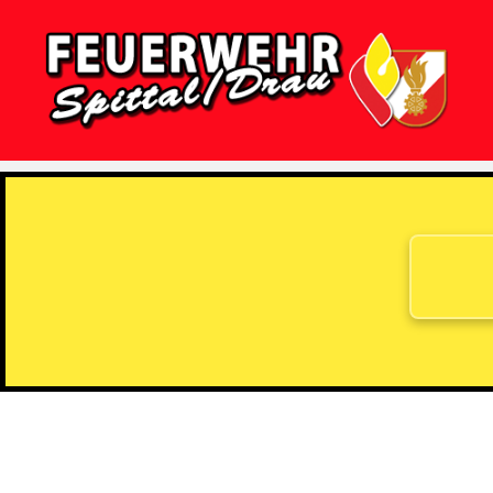
Feuerwehr
Spittal/Drau