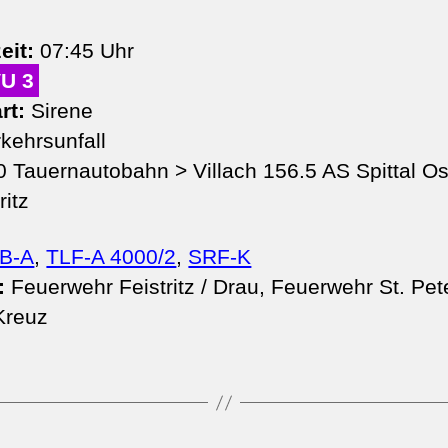
eit:
07:45 Uhr
VU 3
rt:
Sirene
kehrsunfall
 Tauernautobahn > Villach 156.​5 AS Spittal Os
ritz
B-A
,
TLF-A 4000/2
,
SRF-K
:
Feuerwehr Feistritz / Drau, Feuerwehr St. Peter
Kreuz