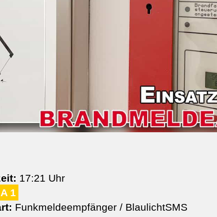
eit:
17:21 Uhr
A 1
rt:
Funkmeldeempfänger / BlaulichtSMS