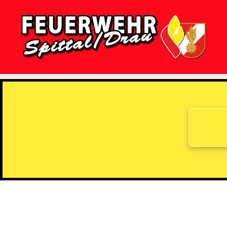
Feuerwehr
Spittal/Drau