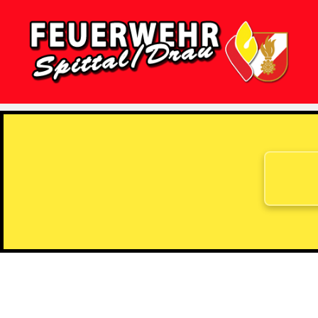
Feuerwehr
Spittal/Drau