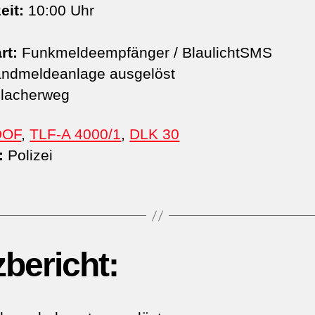
eit:
10:00 Uhr
rt:
Funkmeldeempfänger / BlaulichtSMS
ndmeldeanlage ausgelöst
lacherweg
DOF
,
TLF-A 4000/1
,
DLK 30
:
Polizei
zbericht: