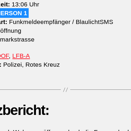
eit:
13:06 Uhr
PERSON 1
rt:
Funkmeldeempfänger / BlaulichtSMS
öffnung
markstrasse
DOF
,
LFB-A
:
Polizei, Rotes Kreuz
zbericht: