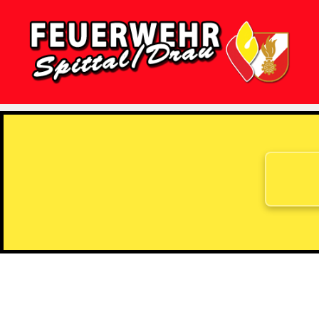
Feuerwehr
Spittal/Drau