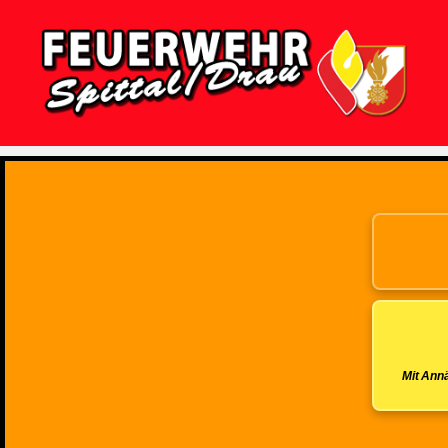
Feuerwehr
Spittal/Drau
Mit Annä