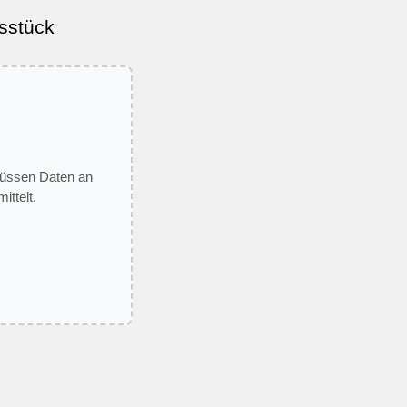
ssstück
 müssen Daten an
ittelt.