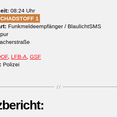
eit:
08:24 Uhr
SCHADSTOFF 1
rt:
Funkmeldeempfänger / BlaulichtSMS
pur
lacherstraße
DOF
,
LFB-A
,
GSF
:
Polizei
zbericht: