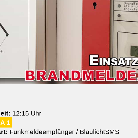
eit:
12:15 Uhr
A 1
rt:
Funkmeldeempfänger / BlaulichtSMS