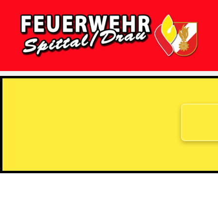
Feuerwehr
Spittal/Drau