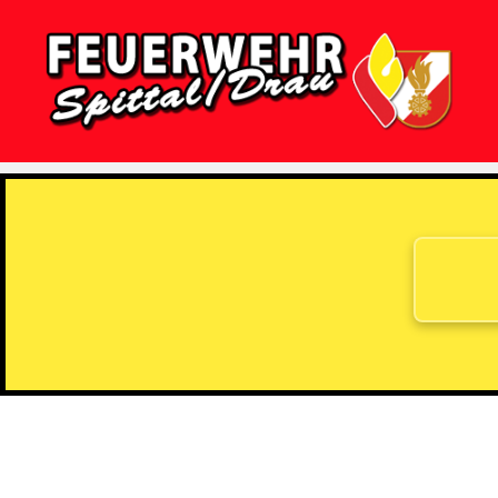
Feuerwehr
Spittal/Drau