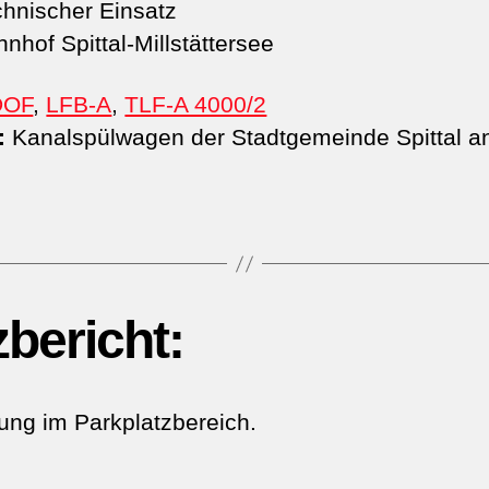
hnischer Einsatz
nhof Spittal-Millstättersee
DOF
,
LFB-A
,
TLF-A 4000/2
:
Kanalspülwagen der Stadtgemeinde Spittal an
zbericht:
g im Parkplatzbereich.