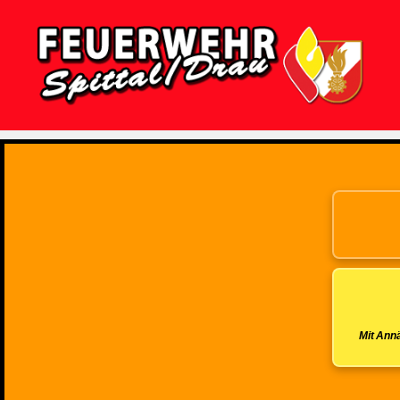
Feuerwehr
Spittal/Drau
Mit Annä