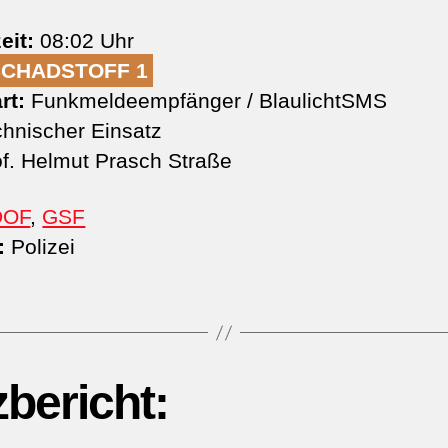
eit:
08:02 Uhr
SCHADSTOFF 1
rt:
Funkmeldeempfänger / BlaulichtSMS
hnischer Einsatz
f. Helmut Prasch Straße
DOF
,
GSF
:
Polizei
zbericht: