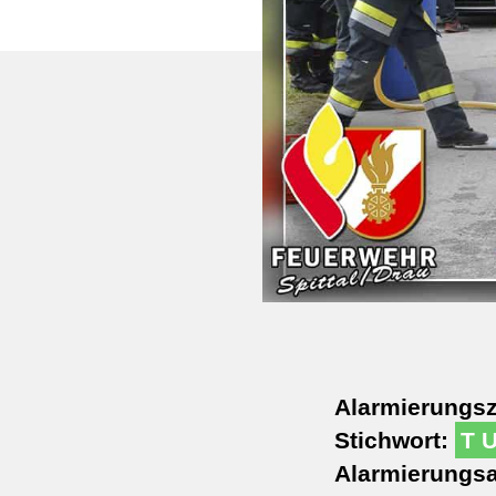
Alarmierungsz
Stichwort:
T 
Alarmierungsa