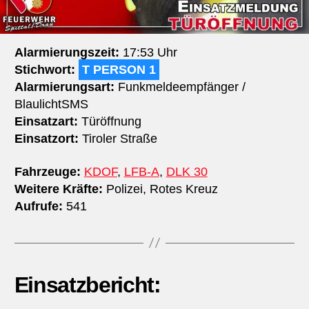
Alarmierungszeit:
17:53 Uhr
Stichwort:
T PERSON 1
Alarmierungsart:
Funkmeldeempfänger /
BlaulichtSMS
Einsatzart:
Türöffnung
Einsatzort:
Tiroler Straße
Fahrzeuge:
KDOF
,
LFB-A
,
DLK 30
Weitere Kräfte:
Polizei, Rotes Kreuz
Aufrufe:
541
Einsatzbericht: