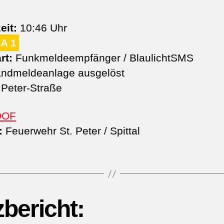
eit:
10:46 Uhr
A 1
rt:
Funkmeldeempfänger / BlaulichtSMS
ndmeldeanlage ausgelöst
 Peter-Straße
DOF
:
Feuerwehr St. Peter / Spittal
zbericht: