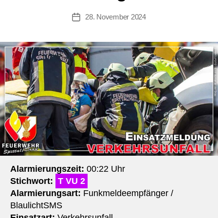
28. November 2024
Beitragsdatum
Alarmierungszeit:
00:22 Uhr
Stichwort:
T VU 2
Alarmierungsart:
Funkmeldeempfänger /
BlaulichtSMS
Einsatzart:
Verkehrsunfall