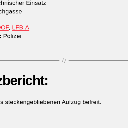
hnischer Einsatz
chgasse
DOF
,
LFB-A
:
Polizei
zbericht:
s steckengebliebenen Aufzug befreit.