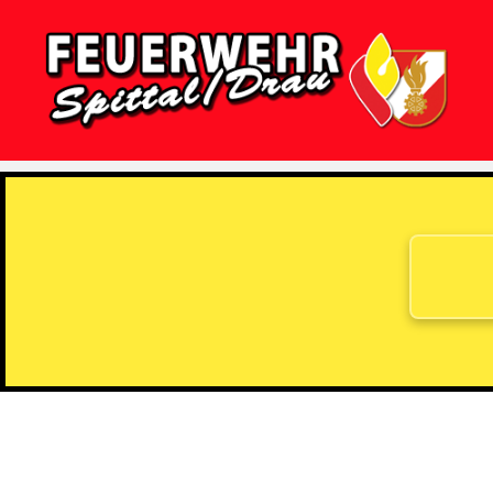
Feuerwehr
Spittal/Drau