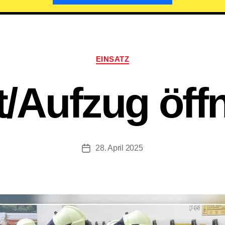
Kategorien
EINSATZ
ft/​Aufzug öff
28. April 2025
Beitragsdatum