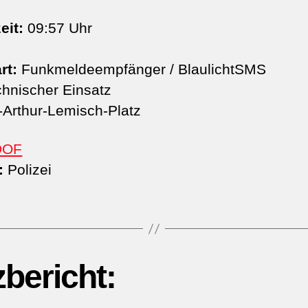
eit:
09:57 Uhr
rt:
Funkmeldeempfänger / BlaulichtSMS
hnischer Einsatz
​-Arthur-Lemisch-Platz
DOF
:
Polizei
zbericht: