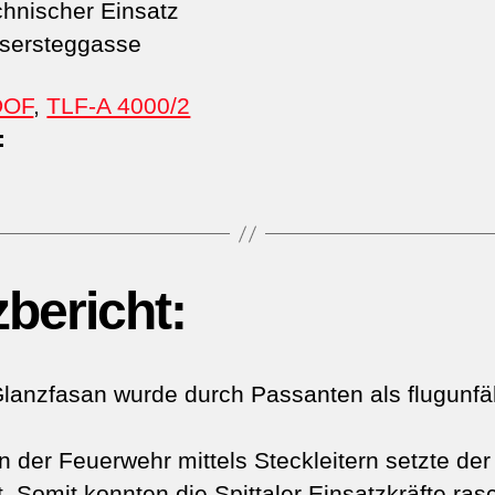
hnischer Einsatz
sersteggasse
DOF
,
TLF-A 4000/2
:
zbericht:
lanzfasan wurde durch Passanten als flugunfäh
n der Feuerwehr mittels Steckleitern setzte de
t. Somit konnten die Spittaler Einsatzkräfte ras