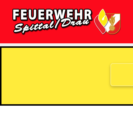
Feuerwehr
Spittal/Drau