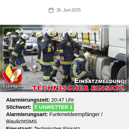
26. Juni 2025
Beitragsdatum
Alarmierungszeit:
20:47 Uhr
Stichwort:
T UNWETTER 1
Alarmierungsart:
Funkmeldeempfänger /
BlaulichtSMS
Einsatzart:
Technischer Einsatz