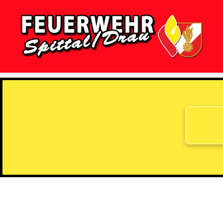
Feuerwehr
Spittal/Drau