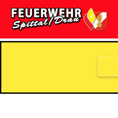
Feuerwehr
Spittal/Drau