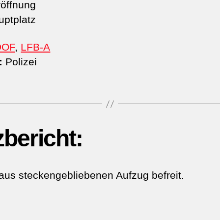
öffnung
ptplatz
DOF
,
LFB-A
:
Polizei
zbericht:
aus steckengebliebenen Aufzug befreit.