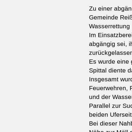
Zu einer abgän
Gemeinde Reiß
Wasserrettung 
Im Einsatzberei
abgängig sei, 
zurückgelasse
Es wurde eine
Spittal diente 
Insgesamt wurd
Feuerwehren, F
und der Wasser
Parallel zur S
beiden Ufersei
Bei dieser Nah