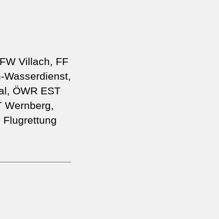
FW Villach, FF
h-Wasserdienst,
ttal, ÖWR EST
T Wernberg,
 Flugrettung