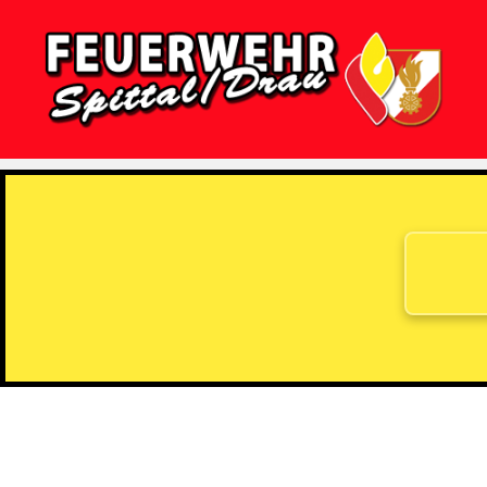
Feuerwehr
Spittal/Drau