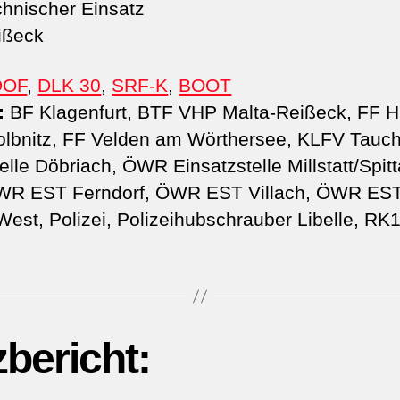
hnischer Einsatz
ißeck
DOF
,
DLK 30
,
SRF-K
,
BOOT
:
BF Klagenfurt, BTF VHP Malta-Reißeck, FF H
olbnitz, FF Velden am Wörthersee, KLFV Tauc
lle Döbriach, ÖWR Einsatzstelle Millstatt/Spi
WR EST Ferndorf, ÖWR EST Villach, ÖWR ES
st, Polizei, Polizeihubschrauber Libelle, RK1
zbericht: