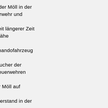
er Möll in der
rwehr und
t längerer Zeit
nähe
mmandofahrzeug
ucher der
Feuerwehren
 Möll auf
erstand in der