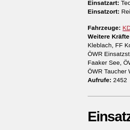
Einsatzart:
Tec
Einsatzort:
Re
Fahrzeuge:
K
Weitere Kräfte
Kleblach, FF K
ÖWR Einsatzste
Faaker See, Ö
ÖWR Taucher We
Aufrufe:
2452
Einsat