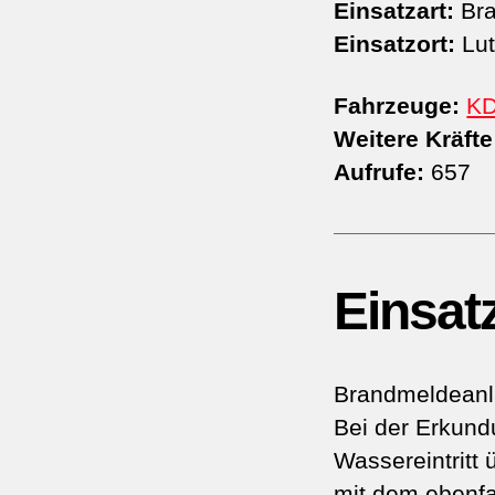
Einsatzart:
Bra
Einsatzort:
Lut
Fahrzeuge:
K
Weitere Kräfte
Aufrufe:
657
Einsat
Brandmeldeanl
Bei der Erkun
Wassereintritt
mit dem ebenfa