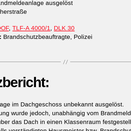
ndmeldeanlage ausgelöst
herstraße
DOF
,
TLF-A 4000/1
,
DLK 30
:
Brandschutzbeauftragte, Polizei
zbericht:
age im Dachgeschoss unbekannt ausgelöst.
dung wurde jedoch, unabhängig vom Brandmeld
 über das Dach in einen Klassenraum festgeste
lls verständigten Hausmeister bzw. Brandschu