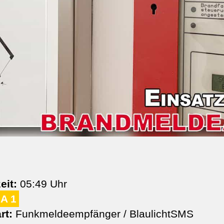
eit:
05:49 Uhr
A 1
rt:
Funkmeldeempfänger / BlaulichtSMS