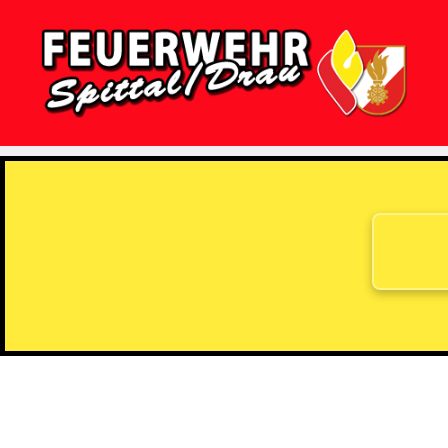
Feuerwehr
Spittal/Drau