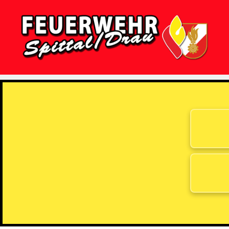
Feuerwehr
Spittal/Drau