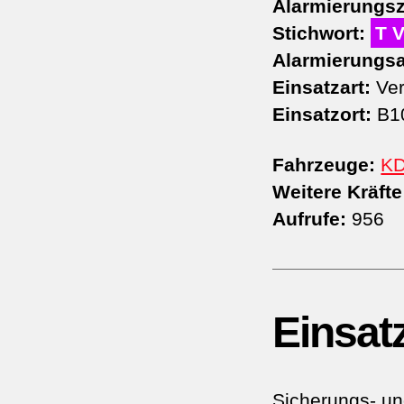
Alarmierungsz
Stichwort:
T 
Alarmierungsa
Einsatzart:
Ver
Einsatzort:
B10
Fahrzeuge:
K
Weitere Kräfte
Aufrufe:
956
Einsat
Sicherungs- un