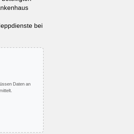
rankenhaus
leppdienste bei
 müssen Daten an
ittelt.