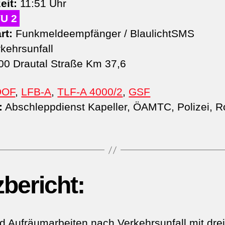
eit:
11:51 Uhr
VU 2
rt:
Funkmeldeempfänger / BlaulichtSMS
kehrsunfall
0 Drautal Straße Km 37,6
DOF
,
LFB-A
,
TLF-A 4000/2
,
GSF
:
Abschleppdienst Kapeller, ÖAMTC, Polizei, R
zbericht:
d Aufräumarbeiten nach Verkehrsunfall mit drei 