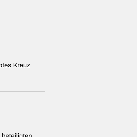
otes Kreuz
beteiligten