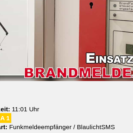
eit:
11:01 Uhr
A 1
rt:
Funkmeldeempfänger / BlaulichtSMS