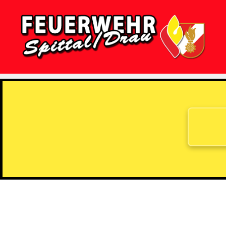
Feuerwehr
Spittal/Drau