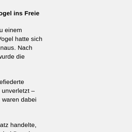
ogel ins Freie
zu einem
Vogel hatte sich
hinaus. Nach
urde die
efiederte
 unverletzt –
l waren dabei
atz handelte,