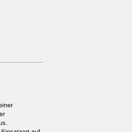
einer
er
us.
Einsatzort auf