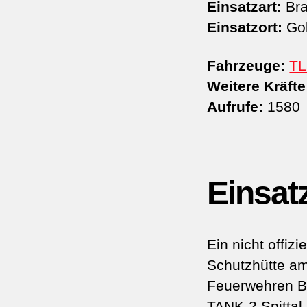
Einsatzart:
Bra
Einsatzort:
Gol
Fahrzeuge:
TL
Weitere Kräfte
Aufrufe:
1580
Einsat
Ein nicht offiz
Schutzhütte am
Feuerwehren Ba
TANK-2 Spittal