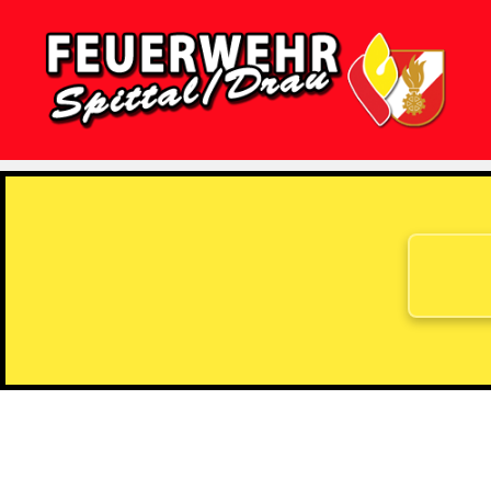
Feuerwehr
Spittal/Drau