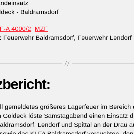
ndeinsatz
deck - Baldramsdorf
F-A 4000/2
,
MZF
:
Feuerwehr Baldramsdorf, Feuerwehr Lendorf
zbericht:
iell gemeldetes größeres Lagerfeuer im Bereich 
 Goldeck löste Samstagabend einen Einsatz d
ldramsdorf, Lendorf und Spittal an der Drau a
 sowie das KLFA Baldramsdorf versuchten, den 