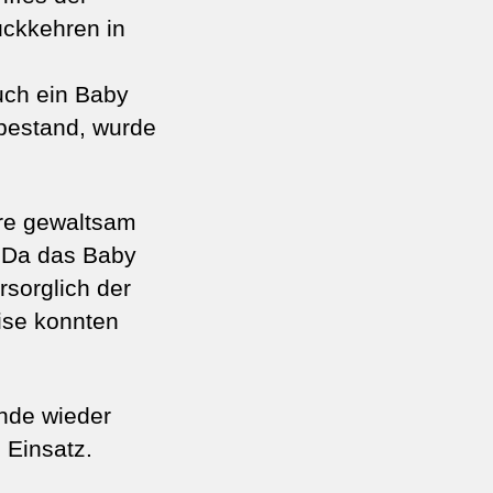
ückkehren in
uch ein Baby
 bestand, wurde
re gewaltsam
. Da das Baby
rsorglich der
eise konnten
unde wieder
 Einsatz.