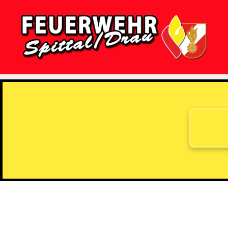
Feuerwehr
Spittal/Drau