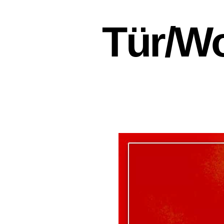
Tür/​W