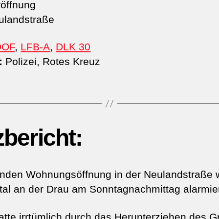
öffnung
landstraße
DOF
,
LFB-A
,
DLK 30
:
Polizei, Rotes Kreuz
zbericht:
enden Wohnungsöffnung in der Neulandstraße 
tal an der Drau am Sonntagnachmittag alarmier
atte irrtümlich durch das Herunterziehen des Gr