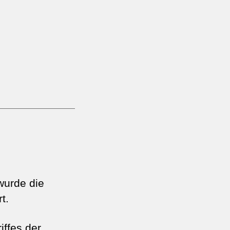
wurde die
t.
iffes der