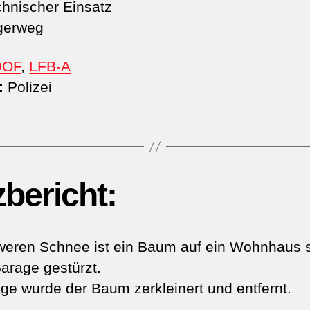
hnischer Einsatz
gerweg
DOF
,
LFB-A
:
Polizei
zbericht:
weren Schnee ist ein Baum auf ein Wohnhaus 
arage gestürzt.
äge wurde der Baum zerkleinert und entfernt.