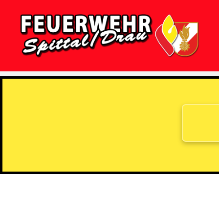
Feuerwehr
Spittal/Drau