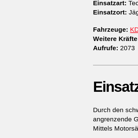
Einsatzart:
Tec
Einsatzort:
Jä
Fahrzeuge:
K
Weitere Kräfte
Aufrufe:
2073
Einsat
Durch den sch
angrenzende G
Mittels Motors