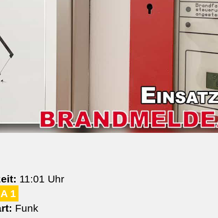
eit:
11:01 Uhr
A 1
rt:
Funk