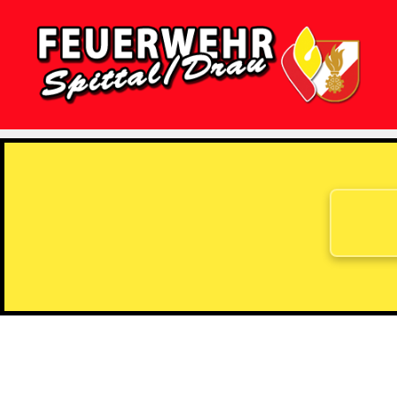
Feuerwehr
Spittal/Drau