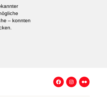
ekannter
mögliche
che – konnten
cken.
Facebook
Instagram
Flickr