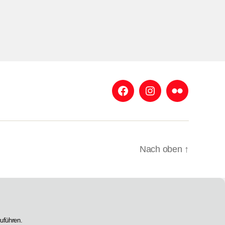
Facebook
Instagram
Flickr
Nach oben
↑
uführen.