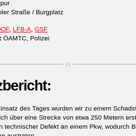
pur
oler Straße / Burgplatz
DOF
,
LFB-A
,
GSF
:
ÖAMTC, Polizei
zbericht:
insatz des Tages wurden wir zu einem Schadsto
sich über eine Strecke von etwa 250 Metern ers
n technischer Defekt an einem Pkw, wodurch Be
hn austraten.