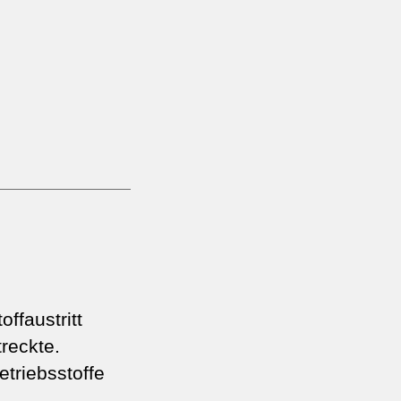
ffaustritt
treckte.
triebsstoffe