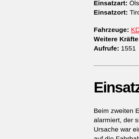
Einsatzart:
Öls
Einsatzort:
Tir
Fahrzeuge:
K
Weitere Kräfte
Aufrufe:
1551
Einsat
Beim zweiten E
alarmiert, der 
Ursache war ei
auf die Fahrba