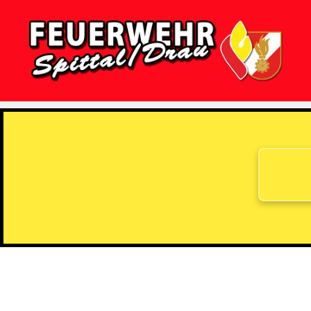
Feuerwehr
Spittal/Drau