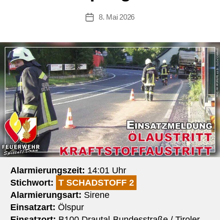
8. Mai 2026
Beitragsdatum
Alarmierungszeit:
14:01 Uhr
Stichwort:
T SCHADSTOFF 2
Alarmierungsart:
Sirene
Einsatzart:
Ölspur
Einsatzort:
B100 Drautal-Bundesstraße / Tiroler