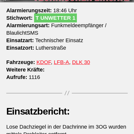
Alarmierungszeit:
18:46 Uhr
Stichwort:
T UNWETTER 1
Alarmierungsart:
Funkmeldeempfänger /
BlaulichtSMS
Einsatzart:
Technischer Einsatz
Einsatzort:
Lutherstraße
Fahrzeuge:
KDOF
,
LFB-A
,
DLK 30
Weitere Kräfte:
Aufrufe:
1116
Einsatzbericht:
Lose Dachziegel in der Dachrinne im 3OG wurden