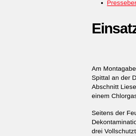
Pressebe
Einsat
Am Montagabend
Spittal an de
Abschnitt Lies
einem Chlorgas
Seitens der Fe
Dekontaminati
drei Vollschut