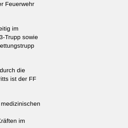
der Feuerwehr
itig im
-3-Trupp sowie
Rettungstrupp
durch die
tts ist der FF
 medizinischen
Kräften im