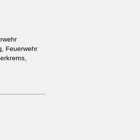
erwehr
g, Feuerwehr
nerkrems,