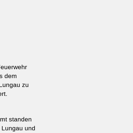
Feuerwehr
us dem
 Lungau zu
rt.
amt standen
m Lungau und