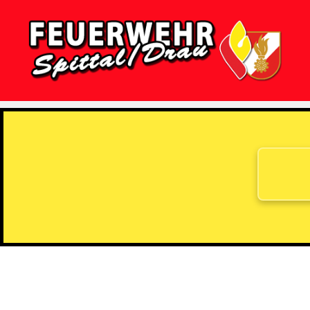
Feuerwehr
Spittal/Drau