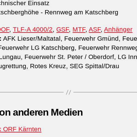
hnischer Einsatz
schberghöhe - Rennweg am Katschberg
DOF
,
TLF-A 4000/2
,
GSF
,
MTF
,
ASF
,
Anhänger
:
AFK Lieser/Maltatal, Feuerwehr Gmünd, Feu
Feuerwehr LG Katschberg, Feuerwehr Rennwe
 Lungau, Feuerwehr St. Peter / Oberdorf, LG In
lugrettung, Rotes Kreuz, SEG Spittal/Drau
von anderen Medien
k ORF Kärnten