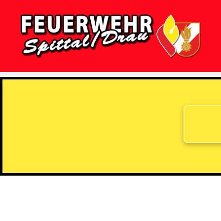
Feuerwehr
Spittal/Drau