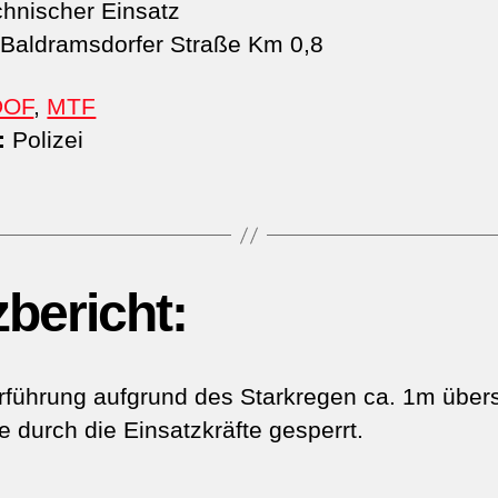
hnischer Einsatz
Baldramsdorfer Straße Km 0,8
DOF
,
MTF
:
Polizei
zbericht:
rführung aufgrund des Starkregen ca. 1m übe
 durch die Einsatzkräfte gesperrt.