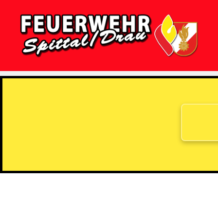
Feuerwehr
Spittal/Drau