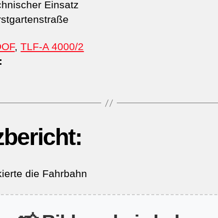
hnischer Einsatz
stgartenstraße
DOF
,
TLF-A 4000/2
:
zbericht:
ierte die Fahrbahn