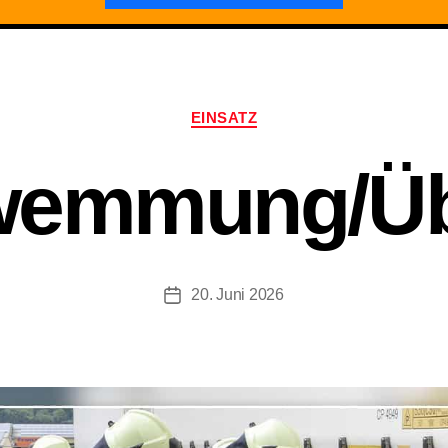
Kategorien
EINSATZ
wemmung/Übe
20. Juni 2026
Beitragsdatum