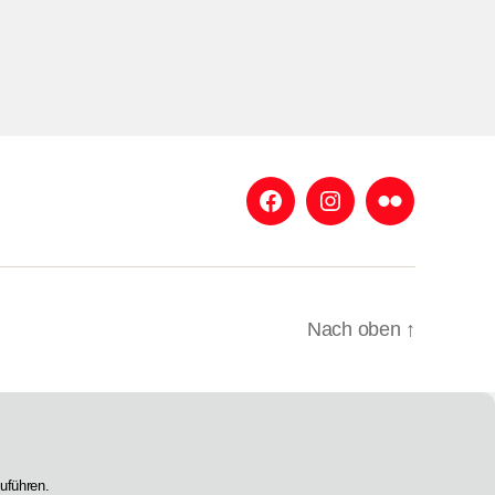
Facebook
Instagram
Flickr
Nach oben
↑
uführen.