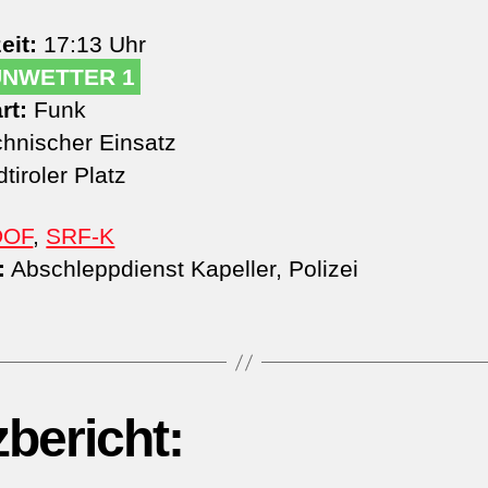
eit:
17:13 Uhr
UNWETTER 1
rt:
Funk
hnischer Einsatz
tiroler Platz
DOF
,
SRF-K
:
Abschleppdienst Kapeller, Polizei
zbericht: