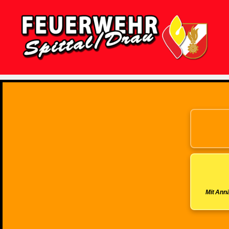
Feuerwehr
Spittal/Drau
Mit Annä