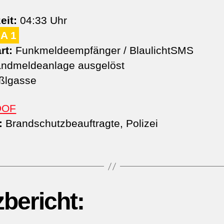
eit:
04:33 Uhr
A 1
rt:
Funkmeldeempfänger / BlaulichtSMS
ndmeldeanlage ausgelöst
ßlgasse
DOF
:
Brandschutzbeauftragte, Polizei
zbericht: