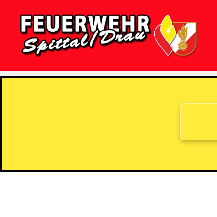
Feuerwehr
Spittal/Drau