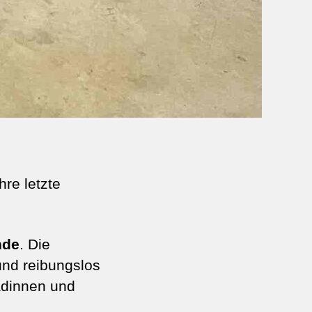
re letzte
nde
. Die
und reibungslos
adinnen und