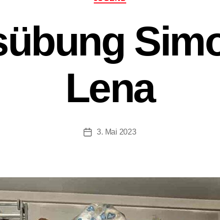
sübung Simo
Lena
3. Mai 2023
Beitragsdatum