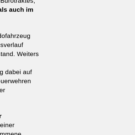
Bürotraktes,
als auch im
dofahrzeug
sverlauf
stand. Weiters
r
g dabei auf
euerwehren
er
r
einer
kommene