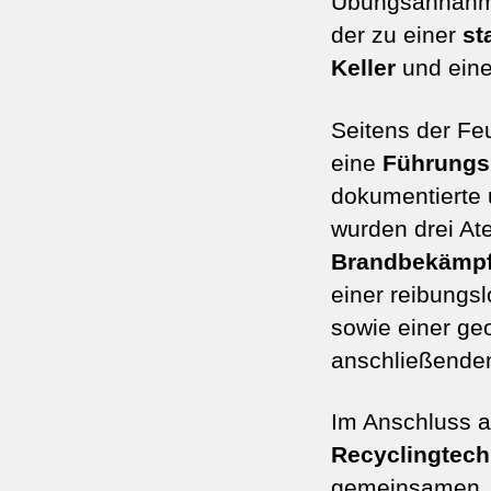
Übungsannahme
der zu einer
st
Keller
und eine
Seitens der Fe
eine
Führungs
dokumentierte 
wurden drei At
Brandbekämp
einer reibung
sowie einer ge
anschließenden
Im Anschluss a
Recyclingtec
gemeinsamen J