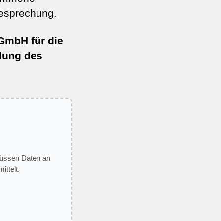
esprechung.
 GmbH für die
llung des
 müssen Daten an
ittelt.