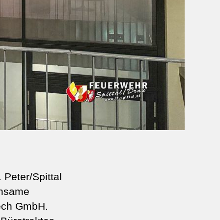
Peter/Spittal
insame
tech GmbH.