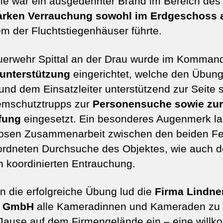
 war ein ausgedehnter Brand im Bereich des 
arken Verrauchung sowohl im Erdgeschoss 
m der Fluchtstiegenhäuser führte.
uerwehr Spittal an der Drau wurde im Komman
unterstützung
eingerichtet, welche den Übung
und dem Einsatzleiter unterstützend zur Seite 
emschutztrupps zur
Personensuche sowie zu
fung
eingesetzt. Ein besonderes Augenmerk la
slosen Zusammenarbeit zwischen den beiden F
ordneten Durchsuche des Objektes, wie auch d
 koordinierten Entrauchung.
n die erfolgreiche Übung lud die
Firma Lindne
h GmbH
alle Kameradinnen und Kameraden zu 
ause auf dem Firmengelände ein – eine will