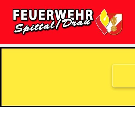
Feuerwehr
Spittal/Drau