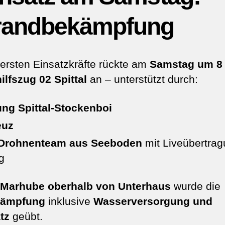
randbekämpfung
 ersten Einsatzkräfte rückte am
Samstag um 8
lfszug 02 Spittal
an – unterstützt durch:
ung Spittal-Stockenboi
euz
Drohnenteam aus Seeboden
mit Liveübertrag
g
r
Marhube oberhalb von Unterhaus
wurde die
kämpfung
inklusive
Wasserversorgung und
tz
geübt.