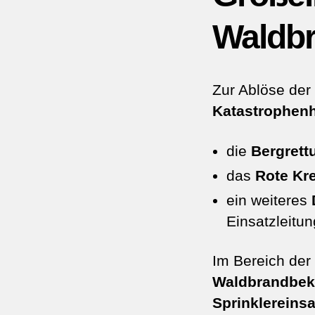
Waldb
Zur Ablöse der
Katastrophenhi
die
Bergrett
das
Rote Kr
ein weiteres
Einsatzleitun
Im Bereich de
Waldbrandbe
Sprinklereinsa