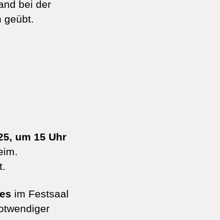
and bei der
 geübt.
025, um 15 Uhr
eim.
t.
zes
im Festsaal
otwendiger