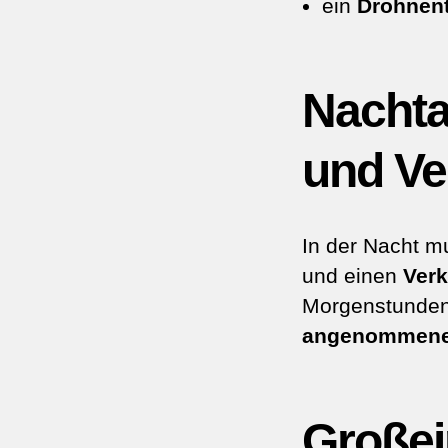
ein
Drohnen
Nachta
und Ve
In der Nacht m
und einen
Verk
Morgenstunden
angenommene
Großei