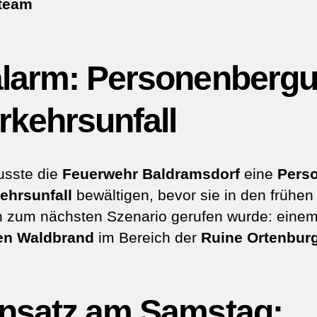
team
larm: Personenberg
rkehrsunfall
usste die
Feuerwehr Baldramsdorf
eine
Pers
ehrsunfall
bewältigen, bevor sie in den frühen
 zum nächsten Szenario gerufen wurde: eine
n Waldbrand
im Bereich der
Ruine Ortenbur
nsatz am Samstag: