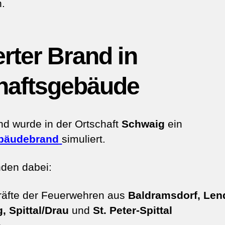
n.
erter Brand in
haftsgebäude
d wurde in der Ortschaft
Schwaig
ein
ebäudebrand
simuliert.
nden dabei:
räfte der Feuerwehren aus
Baldramsdorf, Lend
, Spittal/Drau
und
St. Peter-Spittal