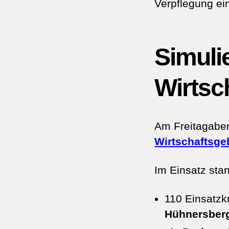
Verpflegung ei
Simuli
Wirtsc
Am Freitagaben
Wirtschaftsg
Im Einsatz sta
110 Einsatzk
Hühnersberg